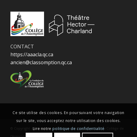
CONTACT
https://aaacla.qc.ca
ancien@classomption.qc.ca
Ce site utilise des cookies. En poursuivant votre navigation
sur le site, vous acceptez notre utilisation des cookies.
Lire notre
politique de confidentialité
© Copyright -
Association des anciens et des anciennes du Collège de
l'Assomption
-