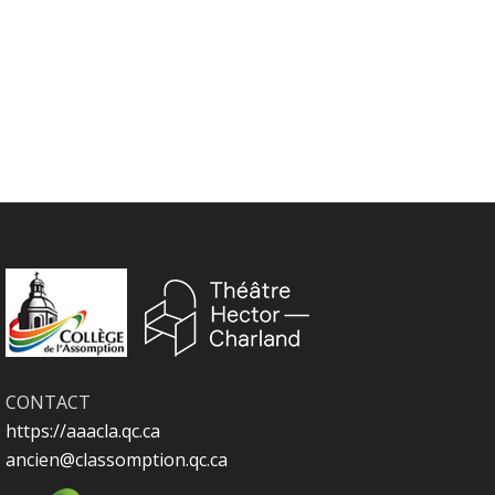
CONTACT
https://aaacla.qc.ca
ancien@classomption.qc.ca