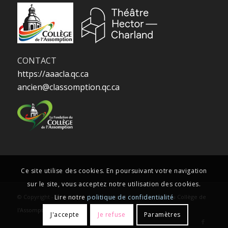
CONTACT
https://aaacla.qc.ca
ancien@classomption.qc.ca
Ce site utilise des cookies. En poursuivant votre navigation
sur le site, vous acceptez notre utilisation des cookies.
Lire notre
politique de confidentialité
© Copyright -
Association des anciens et des anciennes du Collège de
l'Assomption
-
J'accepte
Je refuse
Paramètres