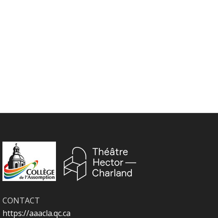
CONTACT
https://aaacla.qc.ca