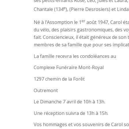
ses petits-enfants Rose, Léo, Jules et Laur
e
Chantale (134
), (Pierre Desrosiers) et Linda
er
Né à l’Assomption le 1
août 1947, Carol ét
du vélo, des plaisirs gastronomiques, des vo
fait. Consciencieux, il était généreux de so
membres de sa famille que pour ses implica
La famille recevra les condoléances au
Complexe Funéraire Mont-Royal
1297 chemin de la Forêt
Outremont
Le Dimanche 7 avril de 10h à 13h.
Une réception suivra de 13h à 15h.
Vos hommages et vos souvenirs de Carol so