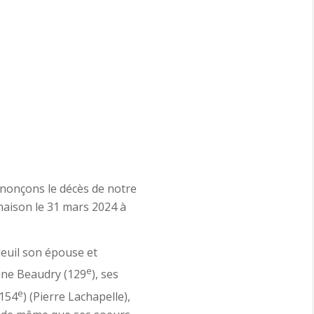
nnonçons le décès de notre
maison le 31 mars 2024 à
 deuil son épouse et
e
ine Beaudry (129
), ses
e
(154
) (Pierre Lachapelle),