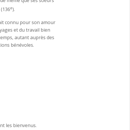
a, de même que ses soeurs
e
 (136
).
ait connu pour son amour
yages et du travail bien
n temps, autant auprès des
tions bénévoles.
nt les bienvenus.