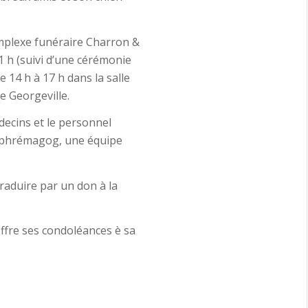
omplexe funéraire Charron &
1 h (suivi d’une cérémonie
 14 h à 17 h dans la salle
e Georgeville.
decins et le personnel
Memphrémagog, une équipe
aduire par un don à la
offre ses condoléances è sa