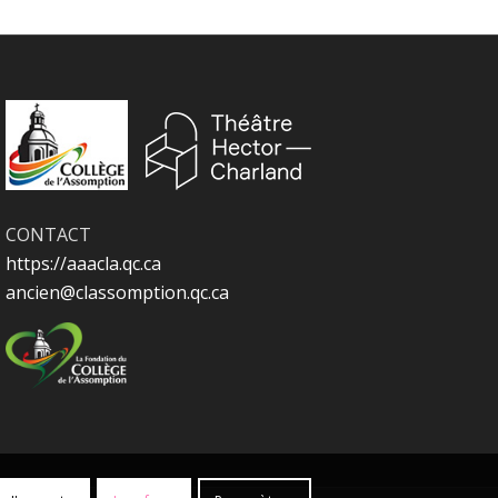
CONTACT
https://aaacla.qc.ca
ancien@classomption.qc.ca