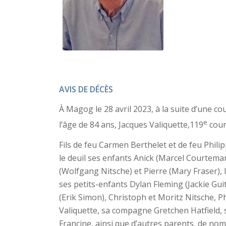
AVIS DE DÉCÈS
À Magog le 28 avril 2023, à la suite d’une co
e
l’âge de 84 ans, Jacques Valiquette,119
cour
Fils de feu Carmen Berthelet et de feu Philipp
le deuil ses enfants Anick (Marcel Courtem
(Wolfgang Nitsche) et Pierre (Mary Fraser),
ses petits-enfants Dylan Fleming (Jackie Guit
(Erik Simon), Christoph et Moritz Nitsche, Ph
Valiquette, sa compagne Gretchen Hatfield,
Francine, ainsi que d’autres parents, de no