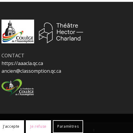
CONTACT
https://aaacla.qc.ca
ancien@classomption.qc.ca
J'accepte
Je refuse
Paramètres