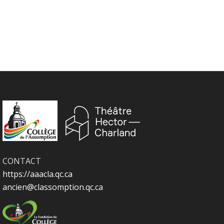
CONTACT
https://aaacla.qc.ca
ancien@classomption.qc.ca