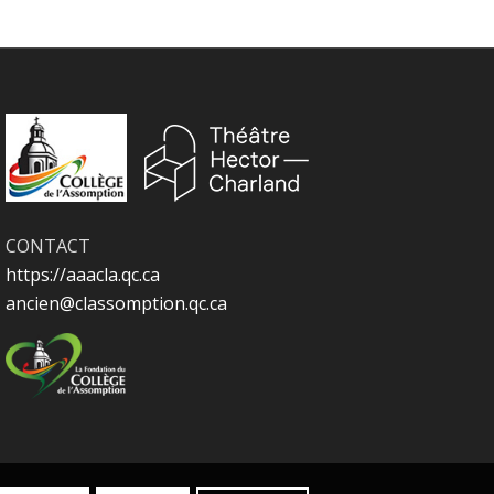
CONTACT
https://aaacla.qc.ca
ancien@classomption.qc.ca