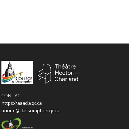
CONTACT
https://aaacla.qc.ca
ancien@classomption.qc.ca