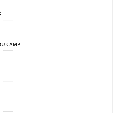
S
 DU CAMP