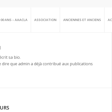
100 ANS – AAACLA
ASSOCIATION
ANCIENNES ET ANCIENS
AC
N
crit sa bio.
e dire que
admin
a déjà contribué aux publications
OURS